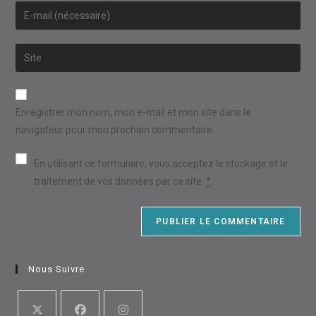
name
Enter
or
your
username
email
Saisir
to
address
l’URL
comment
to
de
comment
votre
Enregistrer mon nom, mon e-mail et mon site dans le
site
navigateur pour mon prochain commentaire.
(facultatif)
En utilisant ce formulaire, vous acceptez le stockage et le
traitement de vos données par ce site.
*
Nous Suivre