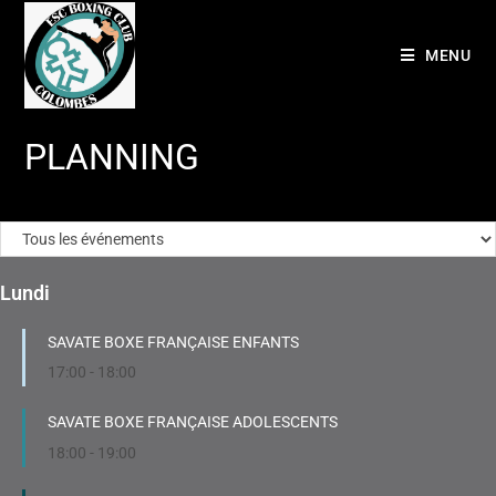
MENU
PLANNING
Lundi
SAVATE BOXE FRANÇAISE ENFANTS
17:00
-
18:00
SAVATE BOXE FRANÇAISE ADOLESCENTS
18:00
-
19:00