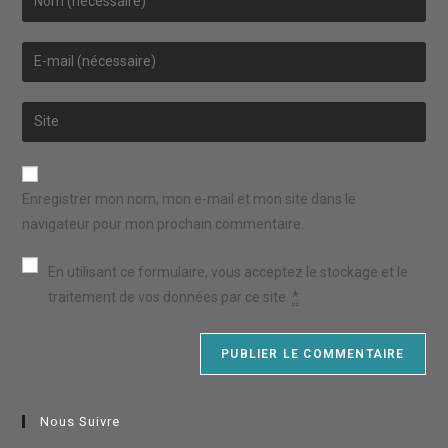
your
name
Enter
or
your
username
email
Saisir
to
address
l’URL
comment
to
de
comment
votre
Enregistrer mon nom, mon e-mail et mon site dans le
site
navigateur pour mon prochain commentaire.
(facultatif)
En utilisant ce formulaire, vous acceptez le stockage et le
traitement de vos données par ce site.
*
Nous Suivre