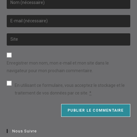
your
name
Enter
or
your
username
email
Saisir
to
address
l’URL
comment
to
de
comment
votre
Enregistrer mon nom, mon e-mail et mon site dans le
site
navigateur pour mon prochain commentaire.
(facultatif)
En utilisant ce formulaire, vous acceptez le stockage et le
traitement de vos données par ce site.
*
Nous Suivre