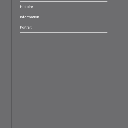
onglet
onglet
onglet
Histoire
Information
Portrait