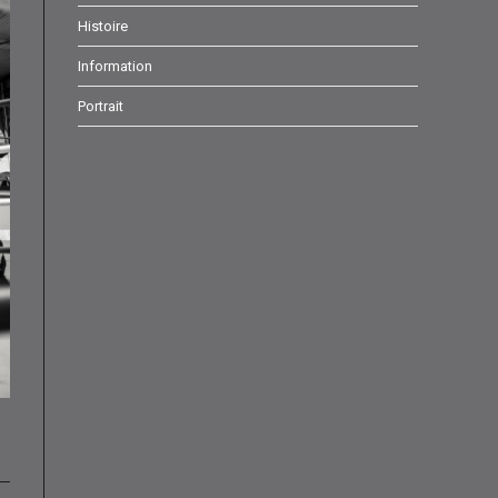
onglet
onglet
onglet
Histoire
Information
Portrait