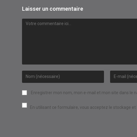
Laisser un commentaire
Comment
Enter
Enter
your
your
name
email
Enregistrer mon nom, mon e-mail et mon site dans le 
or
address
username
to
En utilisant ce formulaire, vous acceptez le stockage et
to
comment
comment