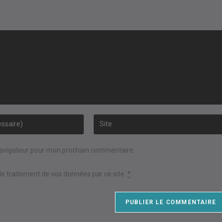
Saisir
l’URL
de
navigateur pour mon prochain commentaire.
votre
site
 le traitement de vos données par ce site.
*
(facultatif)