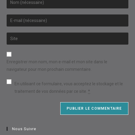
your
name
Enter
or
your
username
email
Saisir
to
address
l’URL
comment
to
de
comment
votre
Enregistrer mon nom, mon e-mail et mon site dans le
site
navigateur pour mon prochain commentaire.
(facultatif)
En utilisant ce formulaire, vous acceptez le stockage et le
traitement de vos données par ce site.
*
Nous Suivre