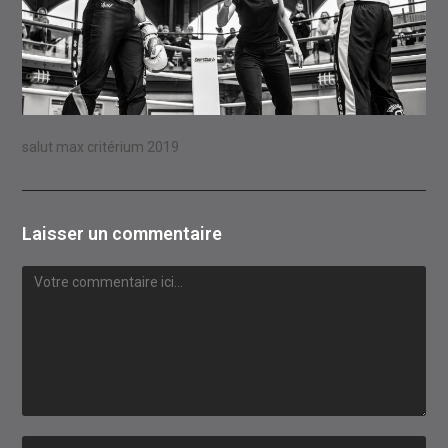
salut max critérium 2019
Laisser un commentaire
Comment
Enter