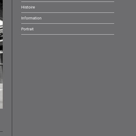
onglet
onglet
onglet
Histoire
Information
Portrait