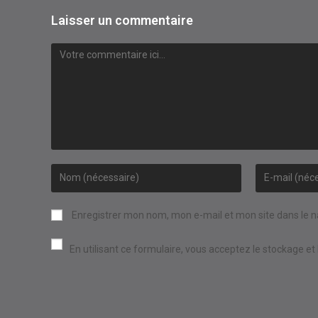
Laisser un commentaire
Comment
Enter
Enter
your
your
name
email
Enregistrer mon nom, mon e-mail et mon site dans le 
or
address
username
to
En utilisant ce formulaire, vous acceptez le stockage et
to
comment
comment