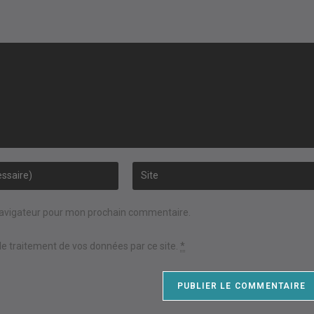
Saisir
l’URL
de
navigateur pour mon prochain commentaire.
votre
site
 le traitement de vos données par ce site.
*
(facultatif)