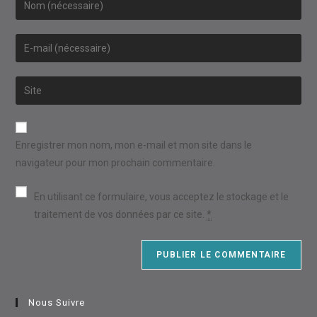
your
name
Enter
or
your
username
email
Saisir
to
address
l’URL
comment
to
de
comment
votre
Enregistrer mon nom, mon e-mail et mon site dans le
site
navigateur pour mon prochain commentaire.
(facultatif)
En utilisant ce formulaire, vous acceptez le stockage et le
traitement de vos données par ce site.
*
Nous Suivre