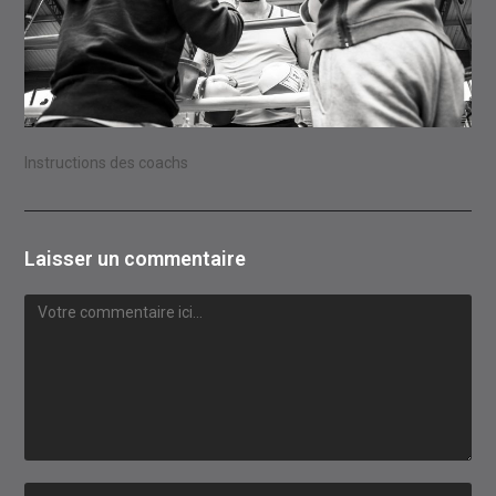
Instructions des coachs
Laisser un commentaire
Comment
Enter