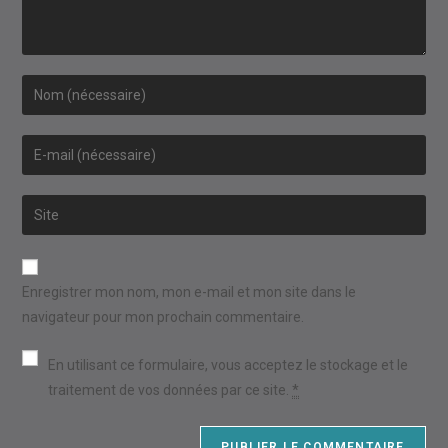
Enter
your
name
Enter
or
your
username
email
Saisir
to
address
l’URL
comment
to
de
comment
votre
Enregistrer mon nom, mon e-mail et mon site dans le
site
navigateur pour mon prochain commentaire.
(facultatif)
En utilisant ce formulaire, vous acceptez le stockage et le
traitement de vos données par ce site.
*