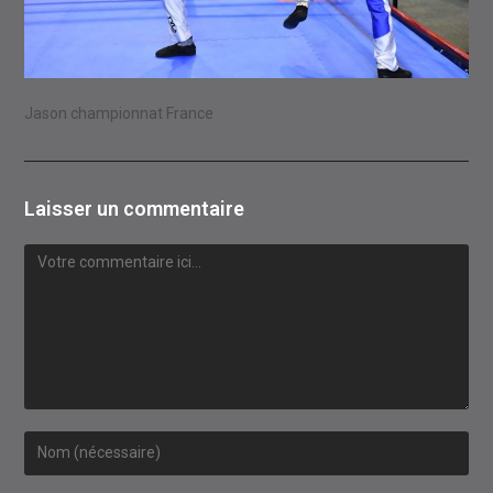
Jason championnat France
Laisser un commentaire
Comment
Enter
your