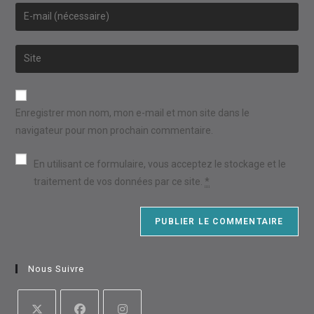
name
Enter
or
your
username
email
Saisir
to
address
l’URL
comment
to
de
comment
votre
Enregistrer mon nom, mon e-mail et mon site dans le
site
navigateur pour mon prochain commentaire.
(facultatif)
En utilisant ce formulaire, vous acceptez le stockage et le
traitement de vos données par ce site.
*
Nous Suivre