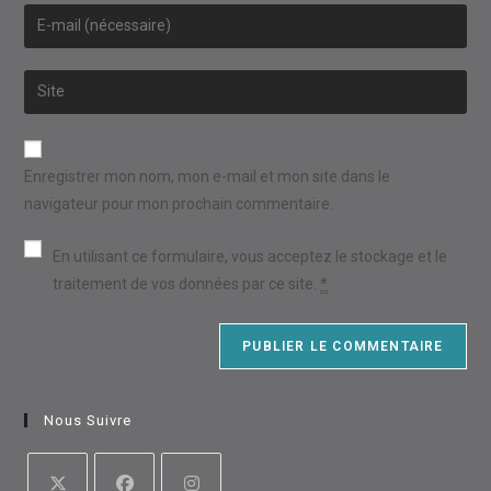
name
Enter
or
your
username
email
Saisir
to
address
l’URL
comment
to
de
comment
votre
Enregistrer mon nom, mon e-mail et mon site dans le
site
navigateur pour mon prochain commentaire.
(facultatif)
En utilisant ce formulaire, vous acceptez le stockage et le
traitement de vos données par ce site.
*
Nous Suivre