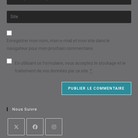
or
your
username
email
Saisir
to
address
l’URL
comment
to
de
comment
votre
Enregistrer mon nom, mon e-mail et mon site dans le
site
navigateur pour mon prochain commentaire.
(facultatif)
En utilisant ce formulaire, vous acceptez le stockage et le
traitement de vos données par ce site.
*
Nous Suivre