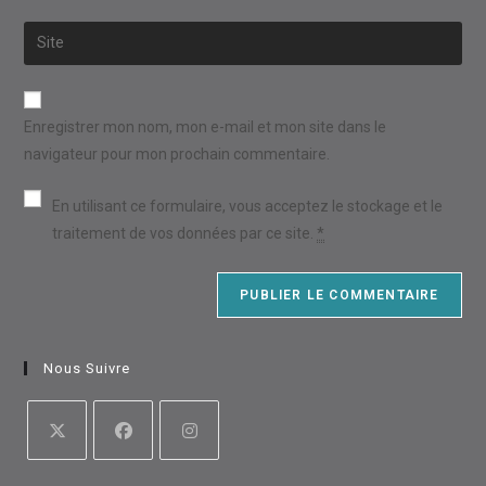
username
email
Saisir
to
address
l’URL
comment
to
de
comment
votre
Enregistrer mon nom, mon e-mail et mon site dans le
site
navigateur pour mon prochain commentaire.
(facultatif)
En utilisant ce formulaire, vous acceptez le stockage et le
traitement de vos données par ce site.
*
Nous Suivre
S’ouvre
S’ouvre
S’ouvre