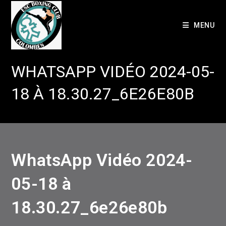
Skip
to
MENU
content
WHATSAPP VIDÉO 2024-05-
18 À 18.30.27_6E26E80B
WhatsApp Vidéo 2024-
05-18 à
18.30.27_6e26e80b