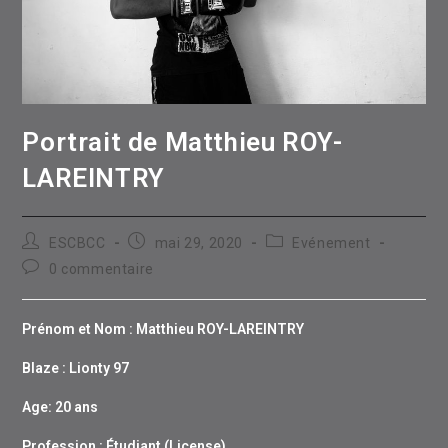
Portrait de Matthieu ROY-
LAREINTRY
Auteur/autrice
Publication
Post
ESCBCC
mai 29, 2020
Evénement
de
publiée :
category:
Commentaires
0 commentaire
la
de
publication :
la
publication :
Prénom et
Nom
: Matthieu ROY-LAREINTRY
Blaze : Lionty 97
Age: 20 ans
Profession : Étudiant (License)