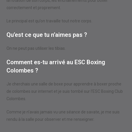
la rotation de son corps, les enchaînements pour boxer
correctement et proprement.
Le principal est qu’on travaille tout notre corps.
Qu’est ce que tu n’aimes pas ?
On ne peut pas utiliser les tibias.
Comment es-tu arrivé au ESC Boxing
Colombes ?
Je cherchais une salle de boxe pour apprendre à boxer proche
de colombes sur internet et je suis tombé sur l’ESC Boxing Club
Colombes.
Comme je n’avais jamais vu une séance de savate, je me suis
rendu à la salle pour observer et me renseigner.