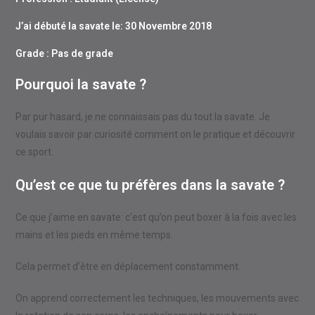
J’ai débuté la savate le: 30 Novembre 2018
Grade : Pas de grade
Pourquoi la savate ?
Par pur hasard, je ne connaissais pas du tout la savate. Je
voulais savoir par curiosité comment on le pratique et découvrir
ce sport.
Qu’est ce que tu préfères dans la savate ?
Ce que j’aime en savate: c’est qu’on peut boxer à la fois avec les
mains et les pieds en même temps.
Cela permet d’être en déplacement constamment.
On apprend correctement les techniques, les mouvements avec