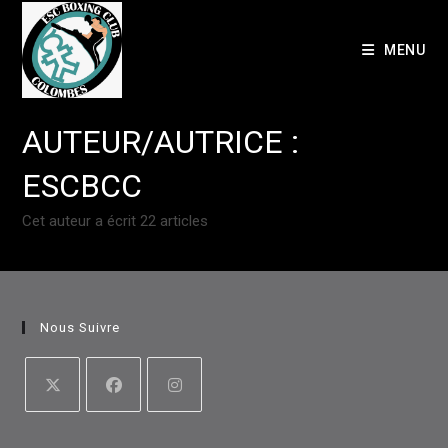
Skip
to
MENU
content
AUTEUR/AUTRICE :
ESCBCC
Cet auteur a écrit 22 articles
Nous Suivre
S’ouvre
S’ouvre
S’ouvre