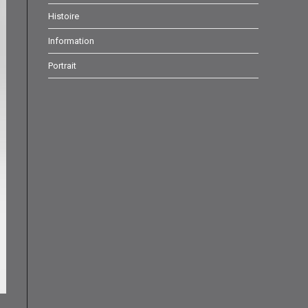
onglet
onglet
onglet
Histoire
Information
Portrait