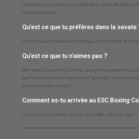
rencontré mon conjoint qui pratiquait la savate BF depuis plus
ne m’en lasse pas.
Qu’est ce que tu préfères dans la savate 
La technique combinée à l’esthétique et le contrôle de soi que
Qu’est ce que tu n’aimes pas ?
Rien dans le sport en lui-même. Je regrette simplement que 
que l’on associe une image un peu “guerrière” aux savateuses,
portant de belles valeurs.
Comment es-tu arrivée au ESC Boxing C
Lorsque j’ai emménagé à 2 min de la salle, c’était un signe !