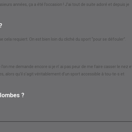
ieurs années, ça a été l’occasion ! J’ai tout de suite adoré et depuis je
?
 cela requiert. On est bien loin du cliché du sport “pour se défouler”.
l’on me demande encore si je n’ ai pas peur de me faire casser le nez e
 alors qu’il s’agit véritablement d’un sport accessible à tou-te-s et
olombes ?