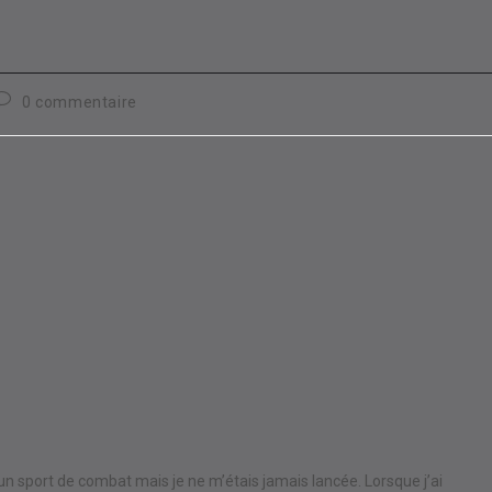
Commentaires
0 commentaire
de
a
ublication :
e un sport de combat mais je ne m’étais jamais lancée. Lorsque j’ai