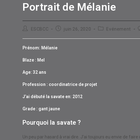
Portrait de Mélanie
Auteur/autrice
Publication
Post
ESCBCC
juin 26, 2020
Evénement
de
publiée :
category:
la
l
publication :
p
Prénom: Mélanie
Blaze : Mel
Age: 32 ans
Profession : coordinatrice de projet
J’ai débuté la savate en: 2012
Grade : gant jaune
Pourquoi la savate ?
Un peu par hasard à vrai dire. J’ai toujours eu envie de fair