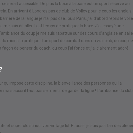
ce serait accessible. De plus la boxe à la base est un sport réservé au
la. En arrivant à Londres pas de club de Volley pour le coup les anglais
rrière de la langue je n’ai pas osé…puis Paris, j’ai d’abord repris le voll
e me suis dit aller il est temps de pratiquer la boxe. J’ai essayé une
 l’ambiance du coup je me suis rabattue sur des cours d’anglaise en salle
, du moins la pratique d’un sport de combat dans un vrai club, du coup je
é la façon de penser du coach, du coup j’ai foncé et j’ai clairement adoré
?
eur qu’impose cette discipline, la bienveillance des personnes qui la
mais aussi il faut pas se mentir de garder la ligne ! L’ambiance du club
nte et super old school voir vintage lol. Et aussi je suis pas fan des bleue
).