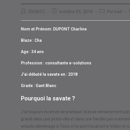
Auteur/autrice
Publication
Post
ESCBCC
octobre 25, 2019
Portrait
de
publiée :
category:
la
publication :
Nom et Prénom: DUPONT Charline
Blaze : Cha
Age : 34 ans
Profession : consultante e-solutions
J’ai débuté la savate en : 2018
Grade : Gant Blanc
Pourquoi la savate ?
J’ai toujours eu envie de pratiquer la boxe certainement pa
grandi dans une petite ville et dans une famille pas vraimen
ensuite déménagé à Tours et le sport local est le Volley et n