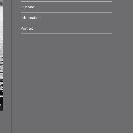
onglet
onglet
onglet
Histoire
Information
Portrait