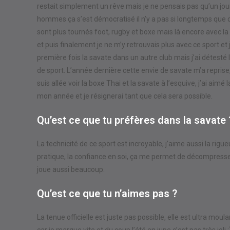
restait simplement un rêve mais je ne pensais pas qu’un jour 
hommes ça s’est démocratisé il n’y a pas si longtemps que ce
sont plus tournés foot, rugby et boxe mais là encore avec la ba
et puis finalement je ne m’y retrouvais plus avec ce sport et j
première fois la savate dans un autre club mais j’ai détesté
de sport. L’année dernière cette envie de savate m’a reprise
suis allée voir la boxe Thai et la savate à l’esquive, j’ai aim
mon année et je résignerai tant que cela sera possible.
Qu’est ce que tu préfères dans la savate 
La technicité de ce sport est incroyable, j’aime aussi la rigu
pratique, la confiance en soi, ça me permet de décompresser 
joue aussi beaucoup.
Qu’est ce que tu n’aimes pas ?
La tenue officielle est juste pas possible, elle est ultra moula
car je marque vite et du coup l’été en jupe c’est pas très joli :