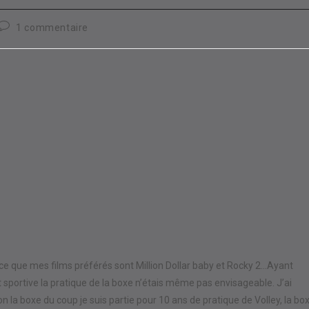
Commentaires
1 commentaire
de
la
publication :
rce que mes films préférés sont Million Dollar baby et Rocky 2…Ayant
t sportive la pratique de la boxe n’étais même pas envisageable. J’ai
on la boxe du coup je suis partie pour 10 ans de pratique de Volley, la bo