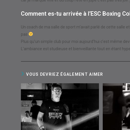
Comment es-tu arrivée à l’ESC Boxing C
Un coach de ma salle de sport m’avait parlé de cette salle et
pas
Plus qu’un simple club pour moi aujourd’hui c’est même dev
L’ambiance est studieuse et bienveillante tout en étant hyp
VOUS DEVRIEZ ÉGALEMENT AIMER